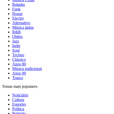
Baladas
Funk
House
Electro
Alternativo
Música latina
R&B
Oldies
Jazz
Indie
Soul
Techno
Clássico
Anos 80
Música tradicional
Anos 90
Trance
Temas mais populares
Noticiário
Cultura
Esportes
Política
Religião