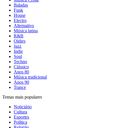
Baladas
Funk
House
Electro
Alternativo
Música latina
R&B
Oldies
Jazz
Indie
Soul
Techno
Clássico
Anos 80
Música tradicional
Anos 90
Trance
Temas mais populares
Noticiário
Cultura
Esportes
Política
Religião