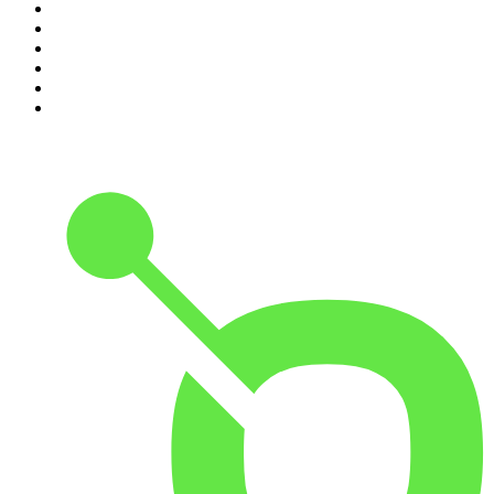
5
.
Noites Gregas
6
.
Café Com Deus Pai | Podcast oficial
7
.
Modus Operandi
8
.
Medo e Delírio em Brasília
9
.
Jota Jota Podcast
10
.
Rádio Novelo Apresenta