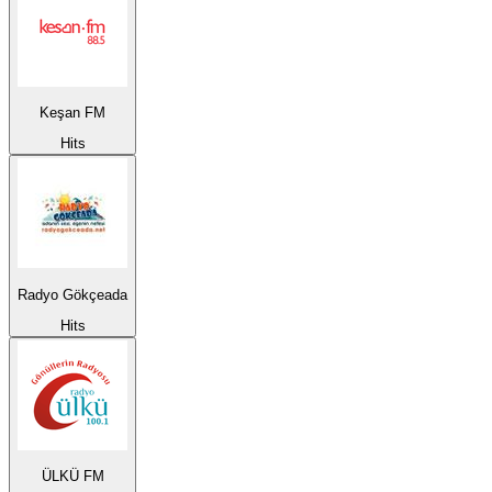
Keşan FM
Hits
Radyo Gökçeada
Hits
ÜLKÜ FM