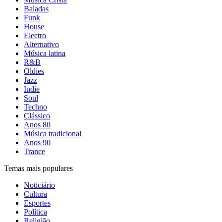
Baladas
Funk
House
Electro
Alternativo
Música latina
R&B
Oldies
Jazz
Indie
Soul
Techno
Clássico
Anos 80
Música tradicional
Anos 90
Trance
Temas mais populares
Noticiário
Cultura
Esportes
Política
Religião