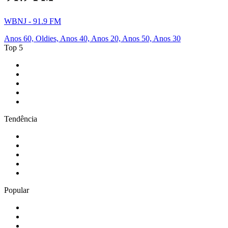
WBNJ - 91.9 FM
Anos 60, Oldies, Anos 40, Anos 20, Anos 50, Anos 30
Top 5
1
.
Gay FM
2
.
Rádio Antena 1 - FM 94.7
3
.
LOVE CLASSICS / 1.fm
4
.
PureRock.US - America's Pure Rock
5
.
181.fm - The Eagle
Tendência
1
.
Exclusively Ariana Grande
2
.
80s80s Love
3
.
80s Super Dancefloor
4
.
Ancient FM
5
.
Antena 1
Popular
1
.
Exclusively Olivia Rodrigo
2
.
Exclusively Coldplay
3
.
Bossa Nova Brazil