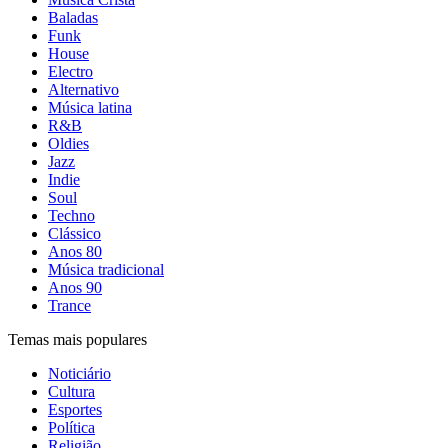
Baladas
Funk
House
Electro
Alternativo
Música latina
R&B
Oldies
Jazz
Indie
Soul
Techno
Clássico
Anos 80
Música tradicional
Anos 90
Trance
Temas mais populares
Noticiário
Cultura
Esportes
Política
Religião