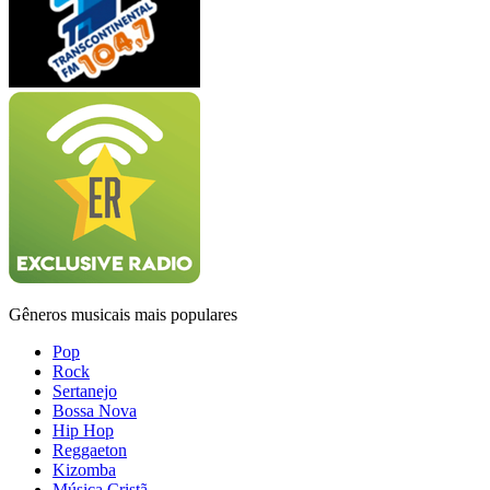
Gêneros musicais mais populares
Pop
Rock
Sertanejo
Bossa Nova
Hip Hop
Reggaeton
Kizomba
Música Cristã