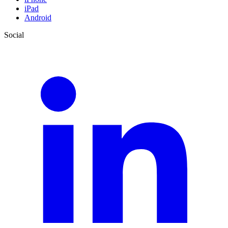
iPad
Android
Social