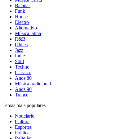
Baladas
Funk
House
Electro
Alternativo
Música latina
R&B
Oldies
Jazz
Indie
Soul
Techno
Clássico
Anos 80
Música tradicional
Anos 90
Trance
Temas mais populares
Noticiário
Cultura
Esportes
Política
Religião