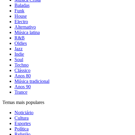
Baladas
Funk
House
Electro
Alternativo
Música latina
R&B
Oldies
Jazz
Indie
Soul
Techno
Clássico
Anos 80
Música tradicional
Anos 90
Trance
Temas mais populares
Noticiário
Cultura
Esportes
Política
Religião