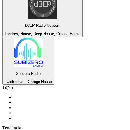
D3EP Radio Network
Londres, House, Deep House, Garage House
Subzero Radio
Twickenham, Garage House
Top 5
1
.
Gay FM
2
.
Rádio Antena 1 - FM 94.7
3
.
LOVE CLASSICS / 1.fm
4
.
PureRock.US - America's Pure Rock
5
.
181.fm - The Eagle
Tendência