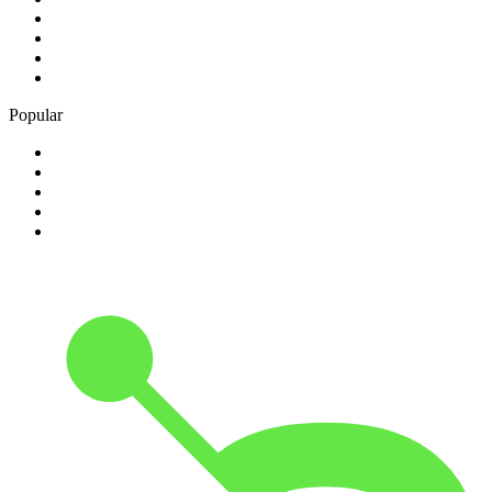
2
.
80s80s Love
3
.
80s Super Dancefloor
4
.
Ancient FM
5
.
Antena 1
Popular
1
.
Exclusively Olivia Rodrigo
2
.
Exclusively Coldplay
3
.
Bossa Nova Brazil
4
.
Exclusively Lana Del Rey
5
.
HITRADIO OHR 80er Radio