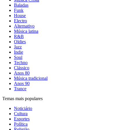
Baladas
Funk
House
Electro
Alternativo
Música latina
R&B
Oldies
Jazz
Indie
Soul
Techno
Clássico
Anos 80
Música tradicional
Anos 90
Trance
Temas mais populares
Noticiário
Cultura
Esportes
Política
Religião