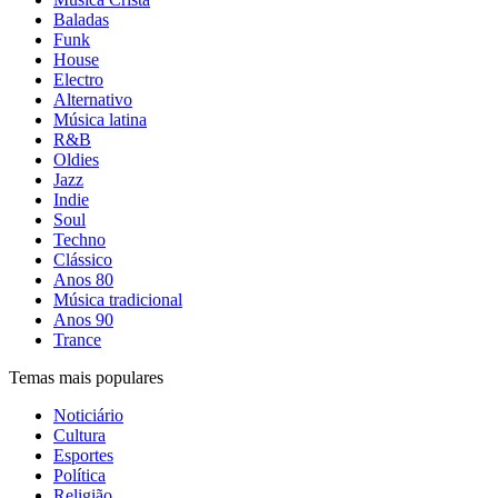
Baladas
Funk
House
Electro
Alternativo
Música latina
R&B
Oldies
Jazz
Indie
Soul
Techno
Clássico
Anos 80
Música tradicional
Anos 90
Trance
Temas mais populares
Noticiário
Cultura
Esportes
Política
Religião