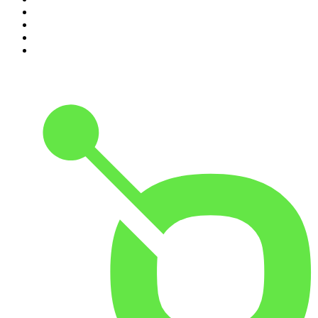
2
.
Exclusively Coldplay
3
.
Bossa Nova Brazil
4
.
Exclusively Lana Del Rey
5
.
HITRADIO OHR 80er Radio