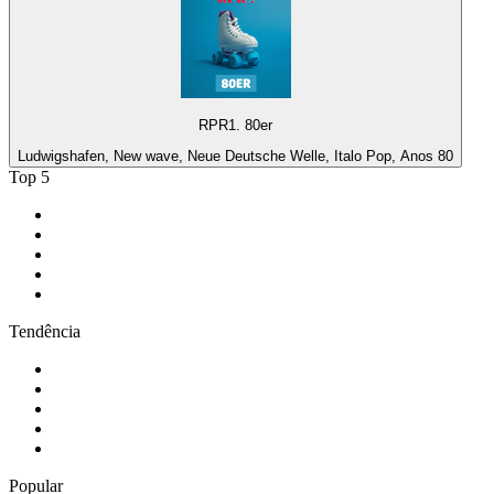
RPR1. 80er
Ludwigshafen, New wave, Neue Deutsche Welle, Italo Pop, Anos 80
Top 5
1
.
Gay FM
2
.
Rádio Antena 1 - FM 94.7
3
.
LOVE CLASSICS / 1.fm
4
.
PureRock.US - America's Pure Rock
5
.
181.fm - The Eagle
Tendência
1
.
Exclusively Ariana Grande
2
.
80s80s Love
3
.
80s Super Dancefloor
4
.
Ancient FM
5
.
Antena 1
Popular