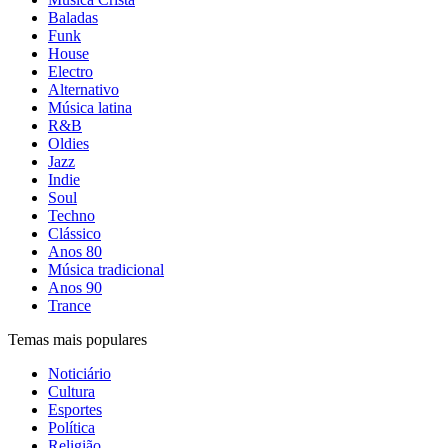
Baladas
Funk
House
Electro
Alternativo
Música latina
R&B
Oldies
Jazz
Indie
Soul
Techno
Clássico
Anos 80
Música tradicional
Anos 90
Trance
Temas mais populares
Noticiário
Cultura
Esportes
Política
Religião