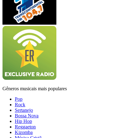
Gêneros musicais mais populares
Pop
Rock
Sertanejo
Bossa Nova
Hip Hop
Reggaeton
Kizomba
Música Cristã