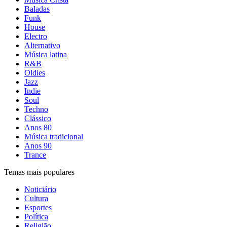
Baladas
Funk
House
Electro
Alternativo
Música latina
R&B
Oldies
Jazz
Indie
Soul
Techno
Clássico
Anos 80
Música tradicional
Anos 90
Trance
Temas mais populares
Noticiário
Cultura
Esportes
Política
Religião