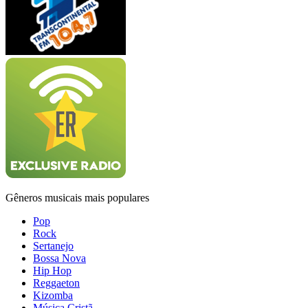
Gêneros musicais mais populares
Pop
Rock
Sertanejo
Bossa Nova
Hip Hop
Reggaeton
Kizomba
Música Cristã