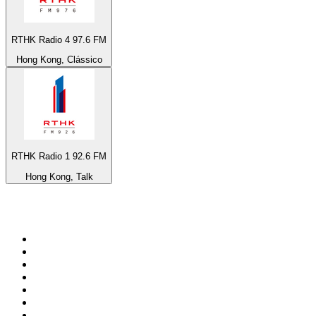
RTHK Radio 4 97.6 FM
Hong Kong, Clássico
RTHK Radio 1 92.6 FM
Hong Kong, Talk
Top 100 em
radio.net
1
.
RMC Info Talk Sport
2
.
Clubmix
3
.
NRJ DAVID GUETTA
4
.
Hot 108 Jamz
5
.
Radio Studio Souto - Sertanejo Universitário
6
.
LOVE CLASSICS / 1.fm
7
.
Tomorrowland - One World Radio