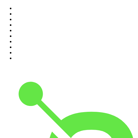
1
.
Não Inviabilize
2
.
O Assunto
3
.
NerdCast
4
.
Foro de Teresina
5
.
Inteligência Ltda.
6
.
Café Com Deus Pai | Podcast oficial
7
.
Modus Operandi
8
.
Rádio Novelo Apresenta
9
.
Noites Gregas
10
.
Petit Journal