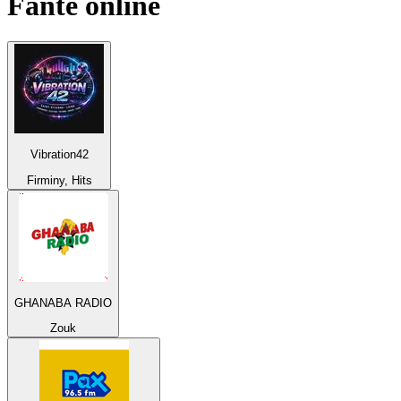
Fante
online
Vibration42
Firminy, Hits
GHANABA RADIO
Zouk