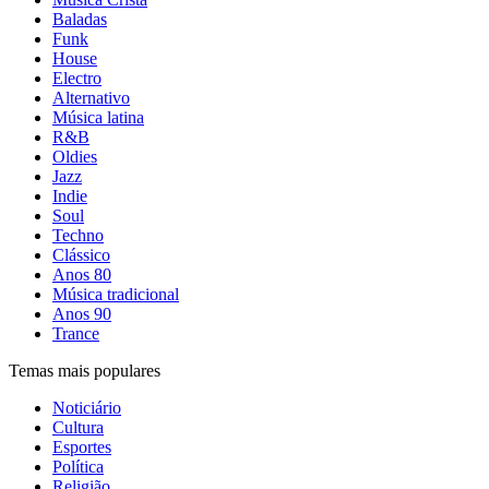
Baladas
Funk
House
Electro
Alternativo
Música latina
R&B
Oldies
Jazz
Indie
Soul
Techno
Clássico
Anos 80
Música tradicional
Anos 90
Trance
Temas mais populares
Noticiário
Cultura
Esportes
Política
Religião