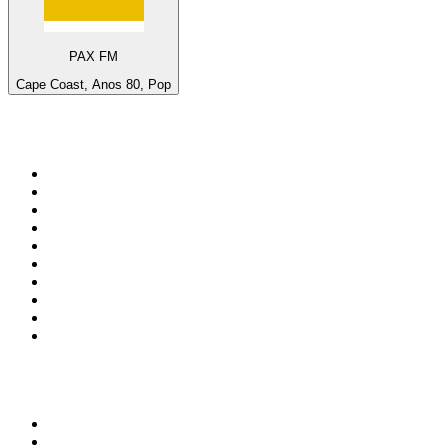
PAX FM
Cape Coast, Anos 80, Pop
Top 100 em
radio.net
1
.
RMC Info Talk Sport
2
.
Clubmix
3
.
NRJ DAVID GUETTA
4
.
Hot 108 Jamz
5
.
Radio Studio Souto - Sertanejo Universitário
6
.
LOVE CLASSICS / 1.fm
7
.
Tomorrowland - One World Radio
8
.
France Info
9
.
Exclusively Taylor Swift
10
.
Radio Transcontinental 104.7 FM
Top 100 podcasts do
Brasil
1
.
Não Inviabilize
2
.
O Assunto