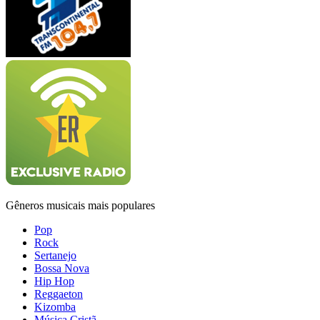
Gêneros musicais mais populares
Pop
Rock
Sertanejo
Bossa Nova
Hip Hop
Reggaeton
Kizomba
Música Cristã