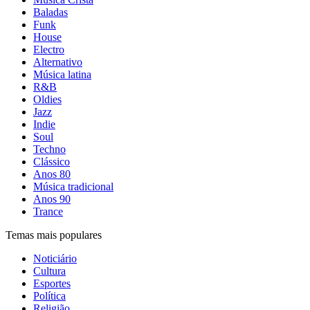
Baladas
Funk
House
Electro
Alternativo
Música latina
R&B
Oldies
Jazz
Indie
Soul
Techno
Clássico
Anos 80
Música tradicional
Anos 90
Trance
Temas mais populares
Noticiário
Cultura
Esportes
Política
Religião