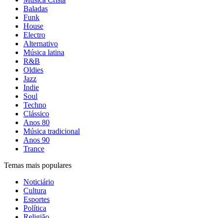
Baladas
Funk
House
Electro
Alternativo
Música latina
R&B
Oldies
Jazz
Indie
Soul
Techno
Clássico
Anos 80
Música tradicional
Anos 90
Trance
Temas mais populares
Noticiário
Cultura
Esportes
Política
Religião