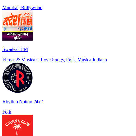
Mumbai, Bollywood
Swadesh FM
Filmes & Musicais, Love Songs, Folk, Música Indiana
Rhythm Nation 24x7
Folk