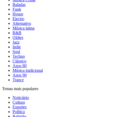
Baladas
Funk
House
Electro
Alternativo
Música latina
R&B
Oldies
Jazz
Indie
Soul
Techno
Clássico
Anos 80
Música tradicional
Anos 90
Trance
Temas mais populares
Noticiário
Cultura
Esportes
Política
Religião