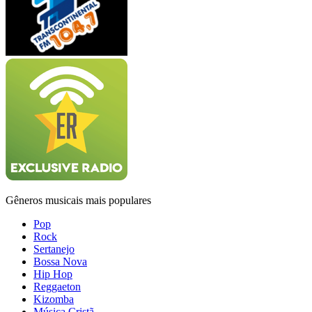
Gêneros musicais mais populares
Pop
Rock
Sertanejo
Bossa Nova
Hip Hop
Reggaeton
Kizomba
Música Cristã