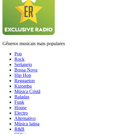
Gêneros musicais mais populares
Pop
Rock
Sertanejo
Bossa Nova
Hip Hop
Reggaeton
Kizomba
Música Cristã
Baladas
Funk
House
Electro
Alternativo
Música latina
R&B