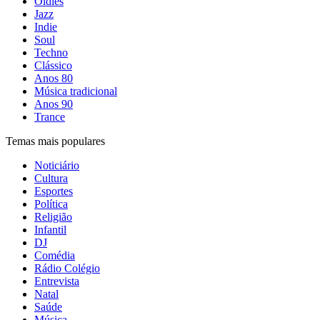
Oldies
Jazz
Indie
Soul
Techno
Clássico
Anos 80
Música tradicional
Anos 90
Trance
Temas mais populares
Noticiário
Cultura
Esportes
Política
Religião
Infantil
DJ
Comédia
Rádio Colégio
Entrevista
Natal
Saúde
Música