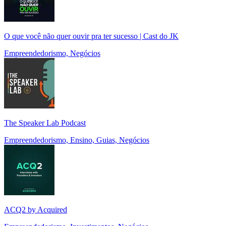
O que você não quer ouvir pra ter sucesso | Cast do JK
Empreendedorismo, Negócios
The Speaker Lab Podcast
Empreendedorismo, Ensino, Guias, Negócios
ACQ2 by Acquired