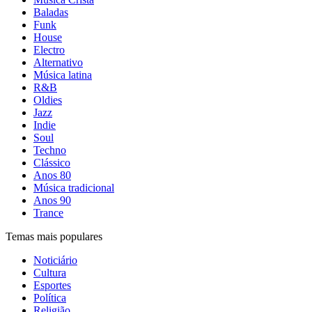
Baladas
Funk
House
Electro
Alternativo
Música latina
R&B
Oldies
Jazz
Indie
Soul
Techno
Clássico
Anos 80
Música tradicional
Anos 90
Trance
Temas mais populares
Noticiário
Cultura
Esportes
Política
Religião