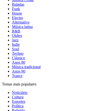
Baladas
Funk
House
Electro
Alternativo
Música latina
R&B
Oldies
Jazz
Indie
Soul
Techno
Clássico
Anos 80
Música tradicional
Anos 90
Trance
Temas mais populares
Noticiário
Cultura
Esportes
Política
Religião