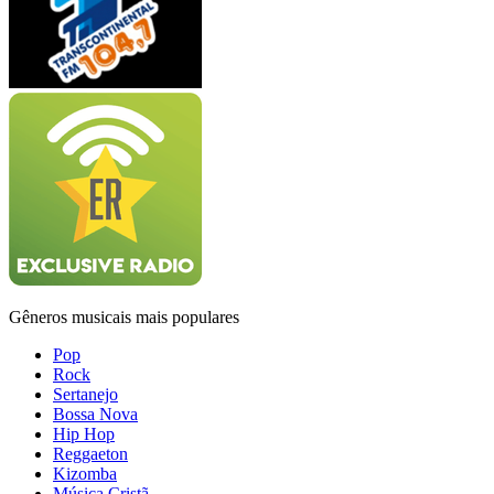
Gêneros musicais mais populares
Pop
Rock
Sertanejo
Bossa Nova
Hip Hop
Reggaeton
Kizomba
Música Cristã