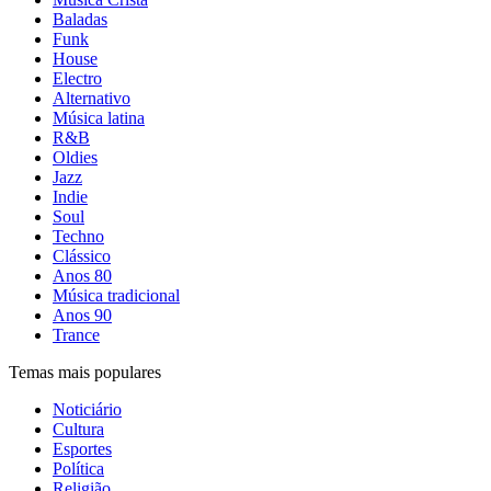
Baladas
Funk
House
Electro
Alternativo
Música latina
R&B
Oldies
Jazz
Indie
Soul
Techno
Clássico
Anos 80
Música tradicional
Anos 90
Trance
Temas mais populares
Noticiário
Cultura
Esportes
Política
Religião