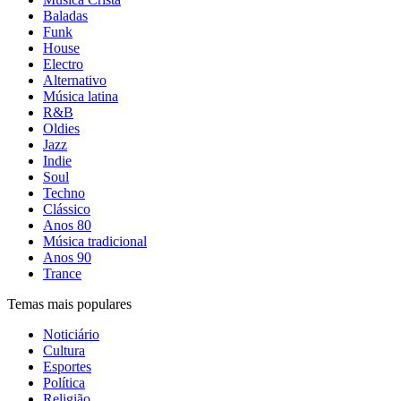
Baladas
Funk
House
Electro
Alternativo
Música latina
R&B
Oldies
Jazz
Indie
Soul
Techno
Clássico
Anos 80
Música tradicional
Anos 90
Trance
Temas mais populares
Noticiário
Cultura
Esportes
Política
Religião