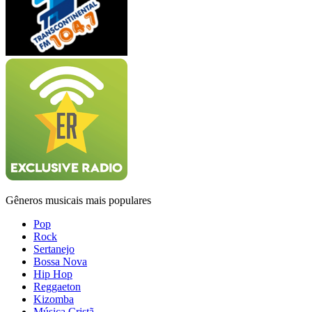
Gêneros musicais mais populares
Pop
Rock
Sertanejo
Bossa Nova
Hip Hop
Reggaeton
Kizomba
Música Cristã