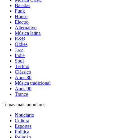
Baladas
Funk
House
Electro
Alternativo
Música latina
R&B
Oldies
Jazz
Indie
Soul
Techno
Clássico
Anos 80
Música tradicional
Anos 90
Trance
Temas mais populares
Noticiário
Cultura
Esportes
Política
Religião