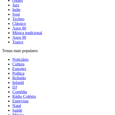
Oldies
Jazz
Indie
Soul
Techno
Clássico
Anos 80
Música tradicional
Anos 90
Trance
Temas mais populares
Noticiário
Cultura
Esportes
Política
Religião
Infantil
DJ
Comédia
Rádio Colégio
Entrevista
Natal
Saúde
Música