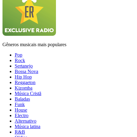
Gêneros musicais mais populares
Pop
Rock
Sertanejo
Bossa Nova
Hip Hop
Reggaeton
Kizomba
Música Cristã
Baladas
Funk
House
Electro
Alternativo
Música latina
R&B