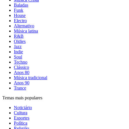
Baladas
Funk
House
Electro
Alternativo
Música latina
R&B
Oldies
Jazz
Indie
Soul
Techno
Clássico
Anos 80
Música tradicional
Anos 90
Trance
Temas mais populares
Noticiário
Cultura
Esportes
Política
Religião