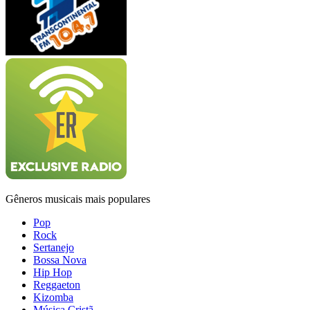
Gêneros musicais mais populares
Pop
Rock
Sertanejo
Bossa Nova
Hip Hop
Reggaeton
Kizomba
Música Cristã