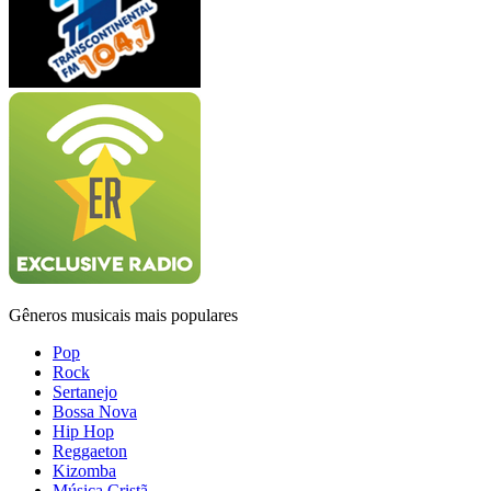
Gêneros musicais mais populares
Pop
Rock
Sertanejo
Bossa Nova
Hip Hop
Reggaeton
Kizomba
Música Cristã