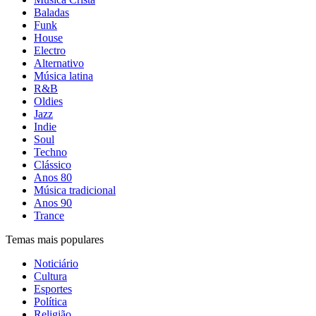
Baladas
Funk
House
Electro
Alternativo
Música latina
R&B
Oldies
Jazz
Indie
Soul
Techno
Clássico
Anos 80
Música tradicional
Anos 90
Trance
Temas mais populares
Noticiário
Cultura
Esportes
Política
Religião