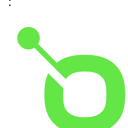
10
.
Modus Operandi