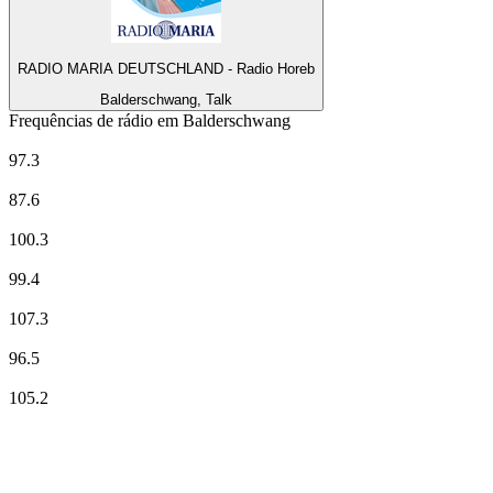
RADIO MARIA DEUTSCHLAND - Radio Horeb
Balderschwang, Talk
Frequências de rádio em Balderschwang
ANTENNE BAYERN
97.3
BAYERN 1 - Schwaben
87.6
Bayern 2
100.3
BAYERN 3
99.4
BR24
107.3
BR-KLASSIK
96.5
radio horeb
105.2
Top 100 em
radio.net