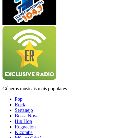
Gêneros musicais mais populares
Pop
Rock
Sertanejo
Bossa Nova
Hip Hop
Reggaeton
Kizomba
Música Cristã