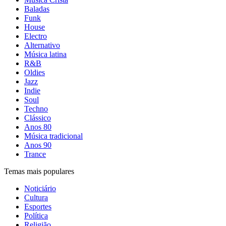
Baladas
Funk
House
Electro
Alternativo
Música latina
R&B
Oldies
Jazz
Indie
Soul
Techno
Clássico
Anos 80
Música tradicional
Anos 90
Trance
Temas mais populares
Noticiário
Cultura
Esportes
Política
Religião