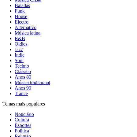
Baladas
Funk
House
Electro
Alternativo
Música latina
R&B
Oldies
Jazz
Indie
Soul
Techno
Clássico
Anos 80
Música tradicional
Anos 90
Trance
Temas mais populares
Noticiário
Cultura
Esportes
Política
Religião