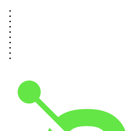
1
.
Não Inviabilize
2
.
O Assunto
3
.
Foro de Teresina
4
.
NerdCast
5
.
Inteligência Ltda.
6
.
Medo e Delírio em Brasília
7
.
Modus Operandi
8
.
Café Com Deus Pai | Podcast oficial
9
.
Noites Gregas
10
.
Rádio Novelo Apresenta