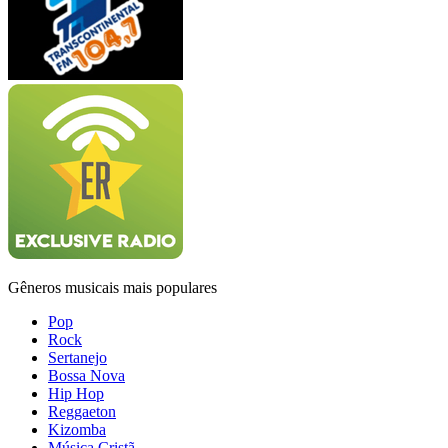
Gêneros musicais mais populares
Pop
Rock
Sertanejo
Bossa Nova
Hip Hop
Reggaeton
Kizomba
Música Cristã