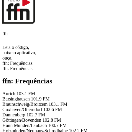
ffn
Leia o código,
baixe o aplicativo,
ouça.
ffn: Frequências
ffn: Frequências
ffn: Frequências
Aurich
103.1 FM
Barsinghausen
101.9 FM
Braunschweig/Broitzem
103.1 FM
Cuxhaven/Otterndorf
102.6 FM
Dannenberg
102.7 FM
Göttingen/Bovenden
102.8 FM
Hann Münden/Laubach
100.7 FM
Holzminden/Neuhaus-Schrodhalbe
102.2 FM