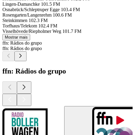
Lingen-Damaschke
101.5 FM
Osnabrück/Schleptruper Egge
103.4 FM
Rosengarten/Langenrehm
100.6 FM
Steinkimmen
102.3 FM
Torfhaus/Telekom
102.4 FM
Visselhövede/Riepholmer Weg
101.7 FM
Mostrar mais
ffn: Rádios do grupo
ffn: Rádios do grupo
ffn: Rádios do grupo