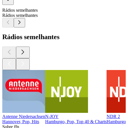
Rádios semelhantes
Rádios semelhantes
Rádios semelhantes
Antenne Niedersachsen
N-JOY
NDR 2
Hannover, Pop, Hits
Hamburgo, Pop, Top 40 & Charts
Hamburgo, 
Sobre ffn