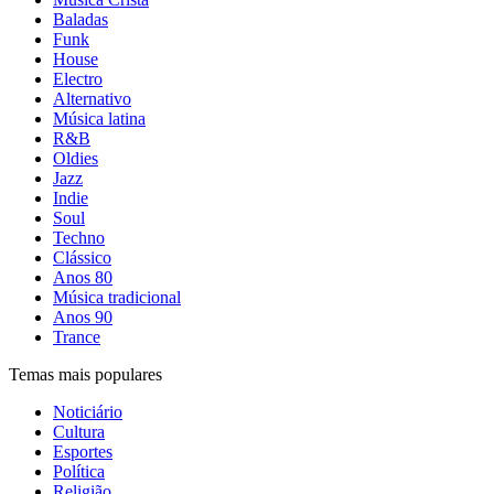
Baladas
Funk
House
Electro
Alternativo
Música latina
R&B
Oldies
Jazz
Indie
Soul
Techno
Clássico
Anos 80
Música tradicional
Anos 90
Trance
Temas mais populares
Noticiário
Cultura
Esportes
Política
Religião