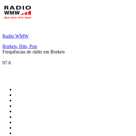
Radio WMW
Borken, Hits, Pop
Frequências de rádio em Borken
Radio WMW
97.6
Top 100 em
radio.net
1
.
RMC Info Talk Sport
2
.
Clubmix
3
.
NRJ DAVID GUETTA
4
.
Hot 108 Jamz
5
.
Radio Studio Souto - Sertanejo Universitário
6
.
LOVE CLASSICS / 1.fm
7
.
France Info
8
.
Tomorrowland - One World Radio
9
.
Radio Transcontinental 104.7 FM