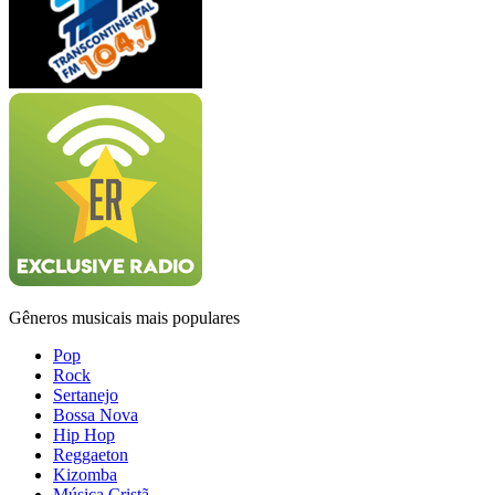
Gêneros musicais mais populares
Pop
Rock
Sertanejo
Bossa Nova
Hip Hop
Reggaeton
Kizomba
Música Cristã