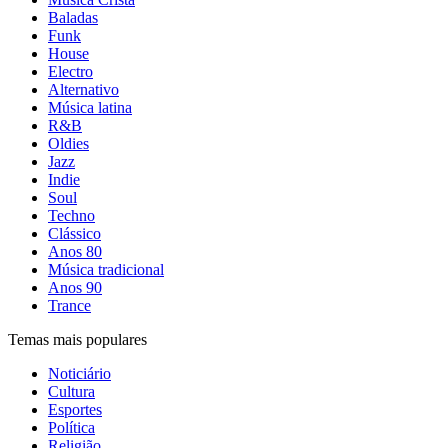
Baladas
Funk
House
Electro
Alternativo
Música latina
R&B
Oldies
Jazz
Indie
Soul
Techno
Clássico
Anos 80
Música tradicional
Anos 90
Trance
Temas mais populares
Noticiário
Cultura
Esportes
Política
Religião