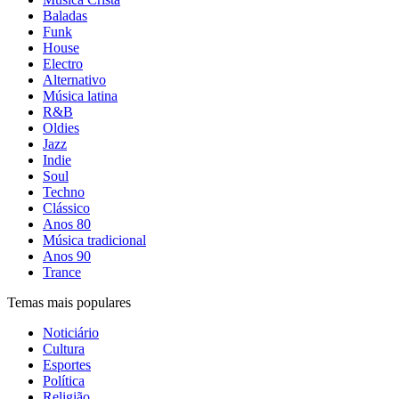
Baladas
Funk
House
Electro
Alternativo
Música latina
R&B
Oldies
Jazz
Indie
Soul
Techno
Clássico
Anos 80
Música tradicional
Anos 90
Trance
Temas mais populares
Noticiário
Cultura
Esportes
Política
Religião