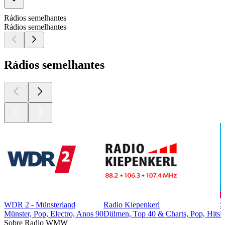
Rádios semelhantes
Rádios semelhantes
Rádios semelhantes
WDR 2 - Münsterland
Radio Kiepenkerl
S
Münster, Pop, Electro, Anos 90
Dülmen, Top 40 & Charts, Pop, Hits
H
Sobre Radio WMW