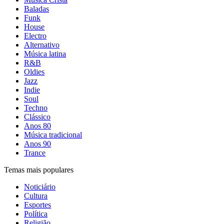
Baladas
Funk
House
Electro
Alternativo
Música latina
R&B
Oldies
Jazz
Indie
Soul
Techno
Clássico
Anos 80
Música tradicional
Anos 90
Trance
Temas mais populares
Noticiário
Cultura
Esportes
Política
Religião