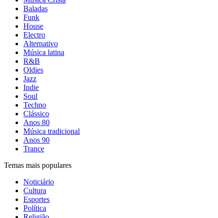
Baladas
Funk
House
Electro
Alternativo
Música latina
R&B
Oldies
Jazz
Indie
Soul
Techno
Clássico
Anos 80
Música tradicional
Anos 90
Trance
Temas mais populares
Noticiário
Cultura
Esportes
Política
Religião