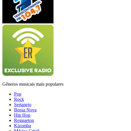
Gêneros musicais mais populares
Pop
Rock
Sertanejo
Bossa Nova
Hip Hop
Reggaeton
Kizomba
Música Cristã