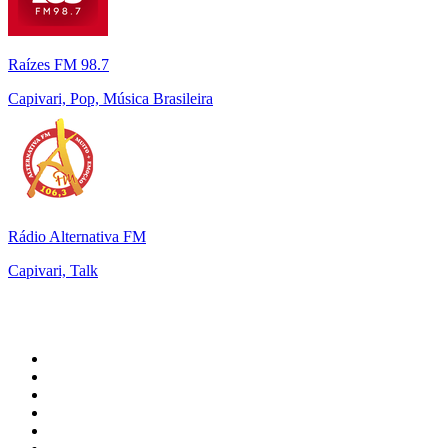
Raízes FM 98.7
Capivari, Pop, Música Brasileira
Rádio Alternativa FM
Capivari, Talk
Top 100 em
radio.net
1
.
RMC Info Talk Sport
2
.
Clubmix
3
.
NRJ DAVID GUETTA
4
.
Hot 108 Jamz
5
.
Radio Studio Souto - Sertanejo Universitário