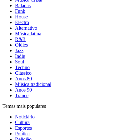
Baladas
Funk
House
Electro
Alternativo
Música latina
R&B
Oldies
Jazz
Indie
Soul
Techno
Clássico
Anos 80
Música tradicional
Anos 90
Trance
Temas mais populares
Noticiário
Cultura
Esportes
Política
Religião