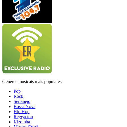
Gêneros musicais mais populares
Pop
Rock
Sertanejo
Bossa Nova
Hip Hop
Reggaeton
Kizomba
Música Cristã