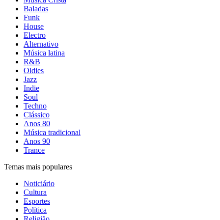
Baladas
Funk
House
Electro
Alternativo
Música latina
R&B
Oldies
Jazz
Indie
Soul
Techno
Clássico
Anos 80
Música tradicional
Anos 90
Trance
Temas mais populares
Noticiário
Cultura
Esportes
Política
Religião