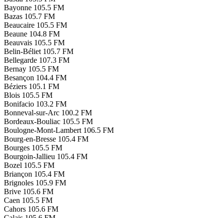
Bayonne
105.5 FM
Bazas
105.7 FM
Beaucaire
105.5 FM
Beaune
104.8 FM
Beauvais
105.5 FM
Belin-Béliet
105.7 FM
Bellegarde
107.3 FM
Bernay
105.5 FM
Besançon
104.4 FM
Béziers
105.1 FM
Blois
105.5 FM
Bonifacio
103.2 FM
Bonneval-sur-Arc
100.2 FM
Bordeaux-Bouliac
105.5 FM
Boulogne-Mont-Lambert
106.5 FM
Bourg-en-Bresse
105.4 FM
Bourges
105.5 FM
Bourgoin-Jallieu
105.4 FM
Bozel
105.5 FM
Briançon
105.4 FM
Brignoles
105.9 FM
Brive
105.6 FM
Caen
105.5 FM
Cahors
105.6 FM
Calais
105.6 FM