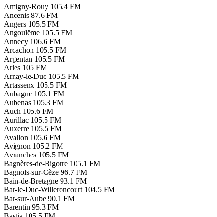
Amigny-Rouy
105.4 FM
Ancenis
87.6 FM
Angers
105.5 FM
Angoulême
105.5 FM
Annecy
106.6 FM
Arcachon
105.5 FM
Argentan
105.5 FM
Arles
105 FM
Arnay-le-Duc
105.5 FM
Artassenx
105.5 FM
Aubagne
105.1 FM
Aubenas
105.3 FM
Auch
105.6 FM
Aurillac
105.5 FM
Auxerre
105.5 FM
Avallon
105.6 FM
Avignon
105.2 FM
Avranches
105.5 FM
Bagnères-de-Bigorre
105.1 FM
Bagnols-sur-Cèze
96.7 FM
Bain-de-Bretagne
93.1 FM
Bar-le-Duc-Willeroncourt
104.5 FM
Bar-sur-Aube
90.1 FM
Barentin
95.3 FM
Bastia
105.5 FM