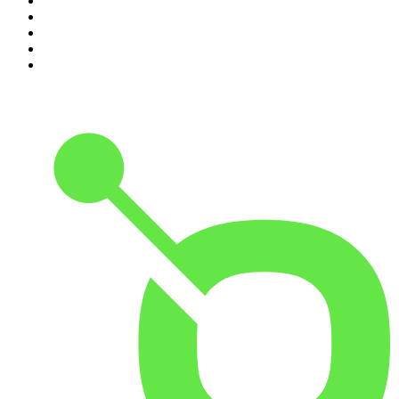
6
.
Café Com Deus Pai | Podcast oficial
7
.
Modus Operandi
8
.
Rádio Novelo Apresenta
9
.
Noites Gregas
10
.
Petit Journal