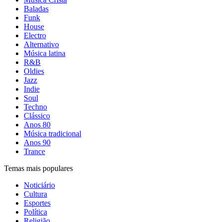
Baladas
Funk
House
Electro
Alternativo
Música latina
R&B
Oldies
Jazz
Indie
Soul
Techno
Clássico
Anos 80
Música tradicional
Anos 90
Trance
Temas mais populares
Noticiário
Cultura
Esportes
Política
Religião