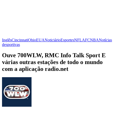
Inglês
Cincinnati
Ohio
EUA
Noticiário
Esportes
NFL
AFC
NBA
Notícias
desportivas
Ouve 700WLW, RMC Info Talk Sport E
várias outras estações de todo o mundo
com a aplicação radio.net