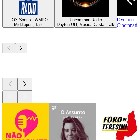
Dynamic R
FOX Sports - WMPO
Uncommon Radio
Middleport, Talk
Dayton OH, Música Cristã, Talk
Cincinnati,
Podcasts de
topo
Podcasts de
topo
Podcasts de
topo