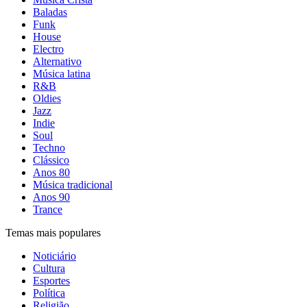
Baladas
Funk
House
Electro
Alternativo
Música latina
R&B
Oldies
Jazz
Indie
Soul
Techno
Clássico
Anos 80
Música tradicional
Anos 90
Trance
Temas mais populares
Noticiário
Cultura
Esportes
Política
Religião