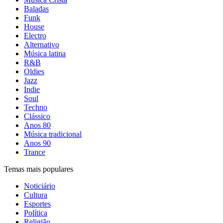
Baladas
Funk
House
Electro
Alternativo
Música latina
R&B
Oldies
Jazz
Indie
Soul
Techno
Clássico
Anos 80
Música tradicional
Anos 90
Trance
Temas mais populares
Noticiário
Cultura
Esportes
Política
Religião