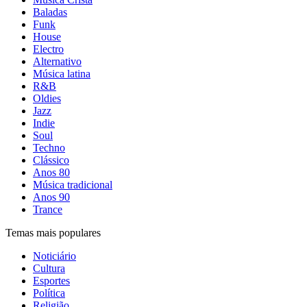
Baladas
Funk
House
Electro
Alternativo
Música latina
R&B
Oldies
Jazz
Indie
Soul
Techno
Clássico
Anos 80
Música tradicional
Anos 90
Trance
Temas mais populares
Noticiário
Cultura
Esportes
Política
Religião