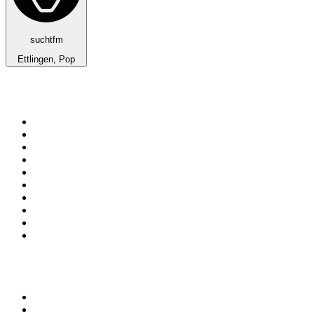
suchtfm
Ettlingen, Pop
Top 100 em
radio.net
1
.
RMC Info Talk Sport
2
.
Clubmix
3
.
NRJ DAVID GUETTA
4
.
Hot 108 Jamz
5
.
Radio Studio Souto - Sertanejo Universitário
6
.
LOVE CLASSICS / 1.fm
7
.
France Info
8
.
Tomorrowland - One World Radio
9
.
Radio Transcontinental 104.7 FM
10
.
Exclusively Taylor Swift
Top 100 podcasts do
Brasil
1
.
Não Inviabilize
2
.
O Assunto