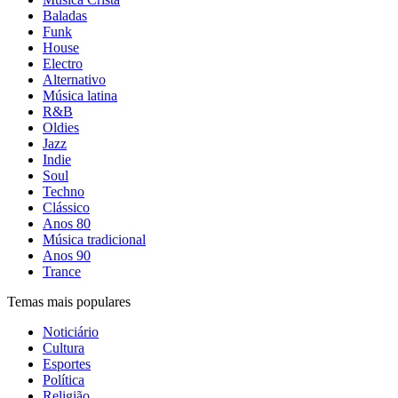
Baladas
Funk
House
Electro
Alternativo
Música latina
R&B
Oldies
Jazz
Indie
Soul
Techno
Clássico
Anos 80
Música tradicional
Anos 90
Trance
Temas mais populares
Noticiário
Cultura
Esportes
Política
Religião