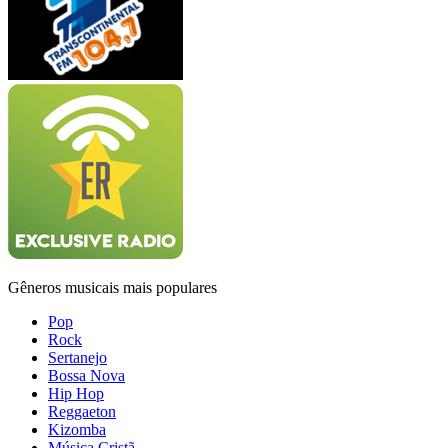
Gêneros musicais mais populares
Pop
Rock
Sertanejo
Bossa Nova
Hip Hop
Reggaeton
Kizomba
Música Cristã