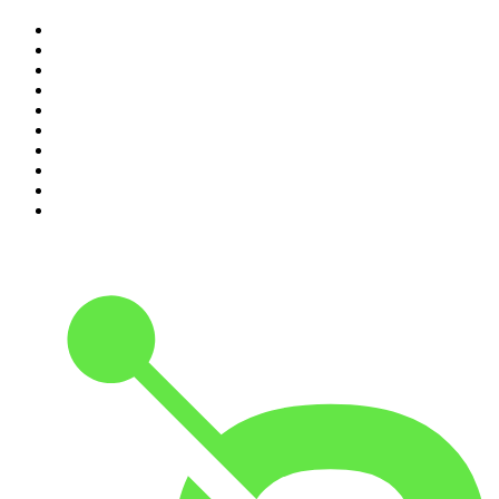
1
.
Não Inviabilize
2
.
O Assunto
3
.
NerdCast
4
.
Inteligência Ltda.
5
.
Café Com Deus Pai | Podcast oficial
6
.
Noites Gregas
7
.
Jota Jota Podcast
8
.
Petit Journal
9
.
Foro de Teresina
10
.
Modus Operandi