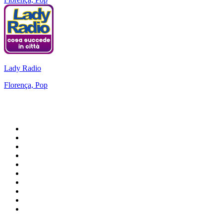
Lady Radio
Florença, Pop
Top 100 em
radio.net
1
.
RMC Info Talk Sport
2
.
Clubmix
3
.
NRJ DAVID GUETTA
4
.
Hot 108 Jamz
5
.
Radio Studio Souto - Sertanejo Universitário
6
.
LOVE CLASSICS / 1.fm
7
.
Tomorrowland - One World Radio
8
.
France Info
9
.
Radio Transcontinental 104.7 FM
10
.
Exclusively Taylor Swift