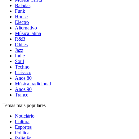
Baladas
Funk
House
Electro
Alternativo
Música latina
R&B
Oldies
Jazz
Indie
Soul
Techno
Clássico
Anos 80
Música tradicional
Anos 90
Trance
Temas mais populares
Noticiário
Cultura
Esportes
Política
Religião