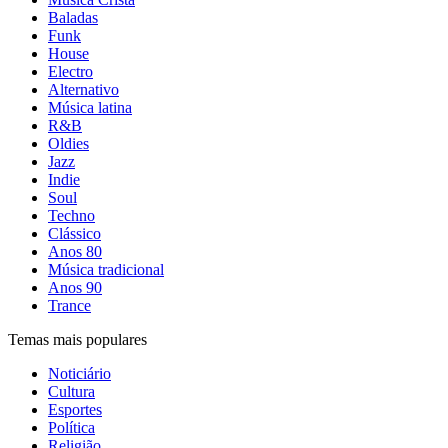
Baladas
Funk
House
Electro
Alternativo
Música latina
R&B
Oldies
Jazz
Indie
Soul
Techno
Clássico
Anos 80
Música tradicional
Anos 90
Trance
Temas mais populares
Noticiário
Cultura
Esportes
Política
Religião