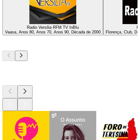
Radio Versilia RFM TV InBlu
R
Vaasa, Anos 80, Anos 70, Anos 90, Década de 2000
Florença, Club, D
Podcasts de
topo
Podcasts de
topo
Podcasts de
topo