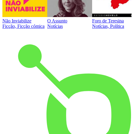
Não Inviabilize
O Assunto
Foro de Teresina
Ficção, Ficção cómica
Notícias
Notícias, Política