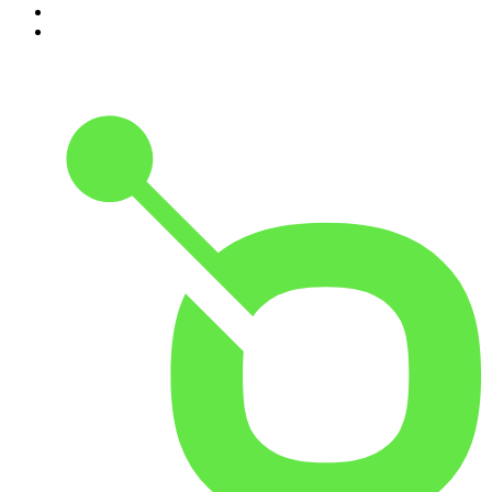
9
.
Noites Gregas
10
.
Petit Journal