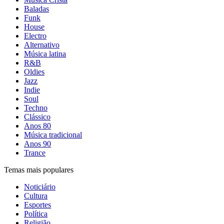
Baladas
Funk
House
Electro
Alternativo
Música latina
R&B
Oldies
Jazz
Indie
Soul
Techno
Clássico
Anos 80
Música tradicional
Anos 90
Trance
Temas mais populares
Noticiário
Cultura
Esportes
Política
Religião