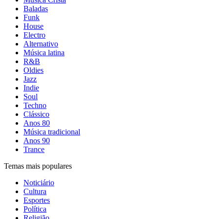
Baladas
Funk
House
Electro
Alternativo
Música latina
R&B
Oldies
Jazz
Indie
Soul
Techno
Clássico
Anos 80
Música tradicional
Anos 90
Trance
Temas mais populares
Noticiário
Cultura
Esportes
Política
Religião