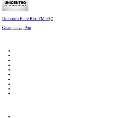
Unicentro Entre Rios FM 99,7
Guarapuava, Pop
Top 100 em
radio.net
1
.
RMC Info Talk Sport
2
.
Clubmix
3
.
NRJ DAVID GUETTA
4
.
Hot 108 Jamz
5
.
Radio Studio Souto - Sertanejo Universitário
6
.
LOVE CLASSICS / 1.fm
7
.
Tomorrowland - One World Radio
8
.
France Info
9
.
Radio Transcontinental 104.7 FM
10
.
Exclusively Taylor Swift
Top 100 podcasts do
Brasil
1
.
Não Inviabilize