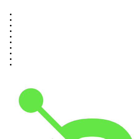
Top 100 podcasts do
Brasil
1
.
Não Inviabilize
2
.
O Assunto
3
.
Foro de Teresina
4
.
NerdCast
5
.
Inteligência Ltda.
6
.
Medo e Delírio em Brasília
7
.
Modus Operandi
8
.
Café Com Deus Pai | Podcast oficial
9
.
Noites Gregas
10
.
Rádio Novelo Apresenta