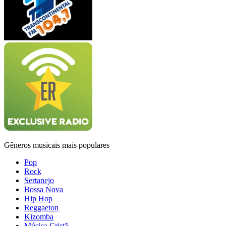
Gêneros musicais mais populares
Pop
Rock
Sertanejo
Bossa Nova
Hip Hop
Reggaeton
Kizomba
Música Cristã