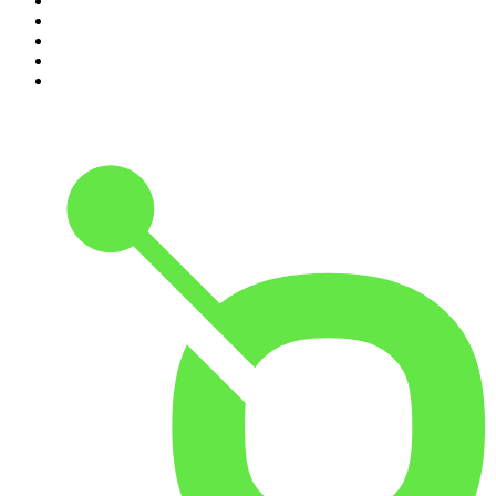
6
.
Café Com Deus Pai | Podcast oficial
7
.
Modus Operandi
8
.
Rádio Novelo Apresenta
9
.
Noites Gregas
10
.
Petit Journal