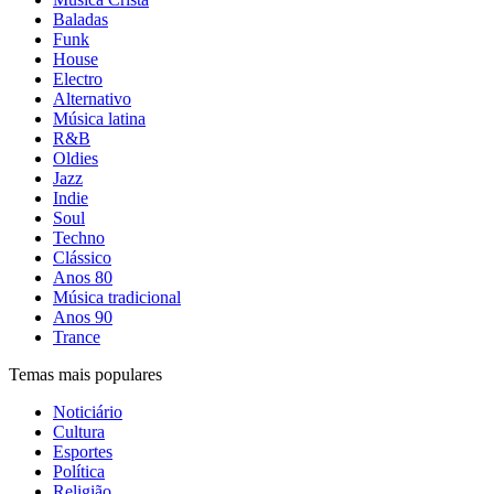
Baladas
Funk
House
Electro
Alternativo
Música latina
R&B
Oldies
Jazz
Indie
Soul
Techno
Clássico
Anos 80
Música tradicional
Anos 90
Trance
Temas mais populares
Noticiário
Cultura
Esportes
Política
Religião