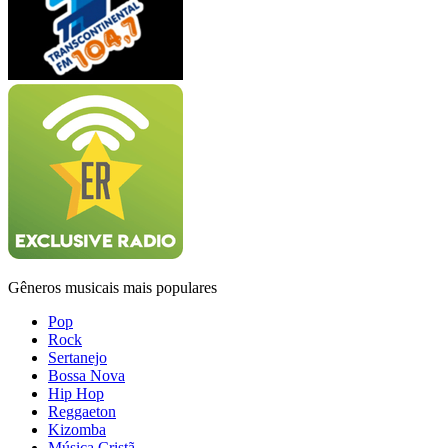
Gêneros musicais mais populares
Pop
Rock
Sertanejo
Bossa Nova
Hip Hop
Reggaeton
Kizomba
Música Cristã