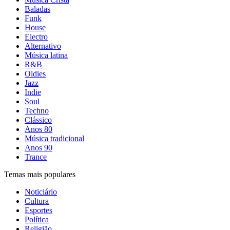
Baladas
Funk
House
Electro
Alternativo
Música latina
R&B
Oldies
Jazz
Indie
Soul
Techno
Clássico
Anos 80
Música tradicional
Anos 90
Trance
Temas mais populares
Noticiário
Cultura
Esportes
Política
Religião