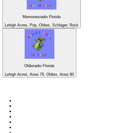
Memoriesradio Florida
Lehigh Acres, Pop, Oldies, Schlager, Rock
Oldieradio Florida
Lehigh Acres, Anos 70, Oldies, Anos 80
Top 100 em
radio.net
1
.
RMC Info Talk Sport
2
.
Clubmix
3
.
NRJ DAVID GUETTA
4
.
Hot 108 Jamz
5
.
Radio Studio Souto - Sertanejo Universitário
6
.
LOVE CLASSICS / 1.fm
7
.
Tomorrowland - One World Radio