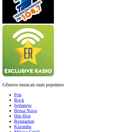
Gêneros musicais mais populares
Pop
Rock
Sertanejo
Bossa Nova
Hip Hop
Reggaeton
Kizomba
Música Cristã