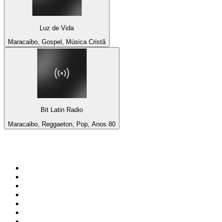
Luz de Vida
Maracaibo, Gospel, Música Cristã
Bit Latin Radio
Maracaibo, Reggaeton, Pop, Anos 80
Top 100 em
radio.net
1
.
RMC Info Talk Sport
2
.
Clubmix
3
.
NRJ DAVID GUETTA
4
.
Hot 108 Jamz
5
.
Radio Studio Souto - Sertanejo Universitário
6
.
LOVE CLASSICS / 1.fm
7
.
Tomorrowland - One World Radio