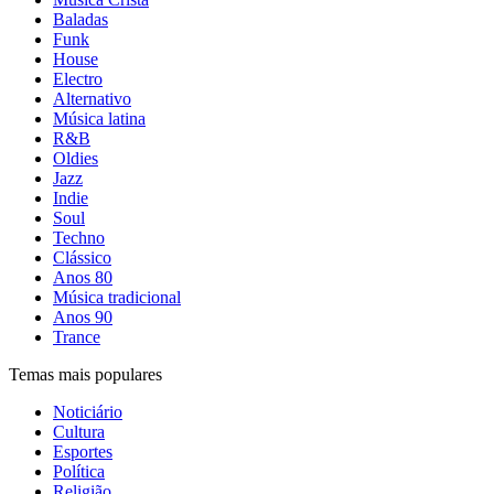
Baladas
Funk
House
Electro
Alternativo
Música latina
R&B
Oldies
Jazz
Indie
Soul
Techno
Clássico
Anos 80
Música tradicional
Anos 90
Trance
Temas mais populares
Noticiário
Cultura
Esportes
Política
Religião