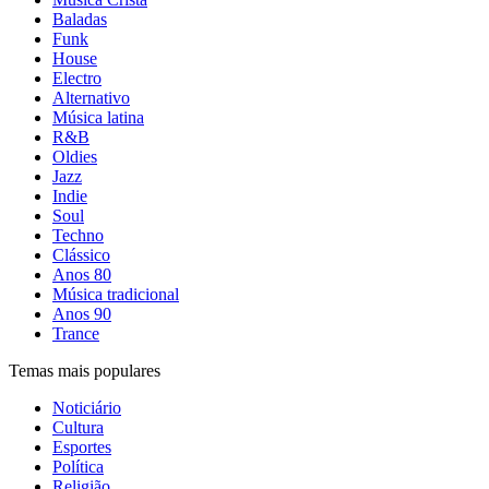
Baladas
Funk
House
Electro
Alternativo
Música latina
R&B
Oldies
Jazz
Indie
Soul
Techno
Clássico
Anos 80
Música tradicional
Anos 90
Trance
Temas mais populares
Noticiário
Cultura
Esportes
Política
Religião