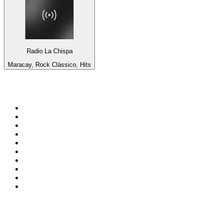
Radio La Chispa
Maracay, Rock Clássico, Hits
Top 100 em
radio.net
1
.
RMC Info Talk Sport
2
.
Clubmix
3
.
NRJ DAVID GUETTA
4
.
Hot 108 Jamz
5
.
Radio Studio Souto - Sertanejo Universitário
6
.
LOVE CLASSICS / 1.fm
7
.
Tomorrowland - One World Radio
8
.
France Info
9
.
Radio Transcontinental 104.7 FM
10
.
Exclusively Taylor Swift
Top 100 podcasts do
Brasil