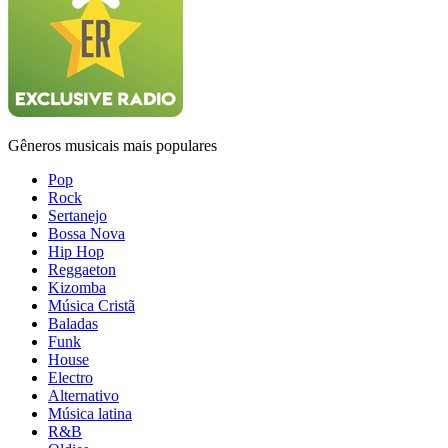
Gêneros musicais mais populares
Pop
Rock
Sertanejo
Bossa Nova
Hip Hop
Reggaeton
Kizomba
Música Cristã
Baladas
Funk
House
Electro
Alternativo
Música latina
R&B