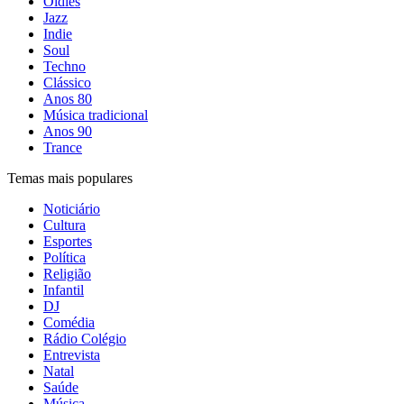
Oldies
Jazz
Indie
Soul
Techno
Clássico
Anos 80
Música tradicional
Anos 90
Trance
Temas mais populares
Noticiário
Cultura
Esportes
Política
Religião
Infantil
DJ
Comédia
Rádio Colégio
Entrevista
Natal
Saúde
Música