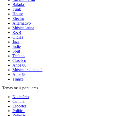
Baladas
Funk
House
Electro
Alternativo
Música latina
R&B
Oldies
Jazz
Indie
Soul
Techno
Clássico
Anos 80
Música tradicional
Anos 90
Trance
Temas mais populares
Noticiário
Cultura
Esportes
Política
Religião