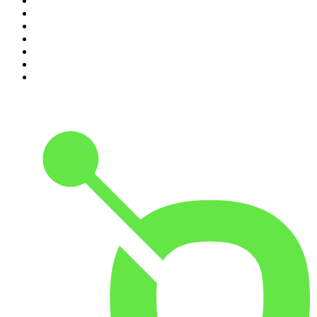
4
.
Inteligência Ltda.
5
.
Café Com Deus Pai | Podcast oficial
6
.
Noites Gregas
7
.
Jota Jota Podcast
8
.
Petit Journal
9
.
Foro de Teresina
10
.
Modus Operandi