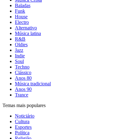
Baladas
Funk
House
Electro
Alternativo
Música latina
R&B
Oldies
Jazz
Indie
Soul
Techno
Clássico
Anos 80
Música tradicional
Anos 90
Trance
Temas mais populares
Noticiário
Cultura
Esportes
Política
Religião