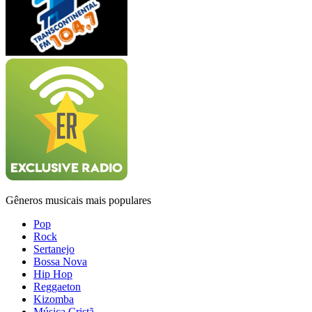
Gêneros musicais mais populares
Pop
Rock
Sertanejo
Bossa Nova
Hip Hop
Reggaeton
Kizomba
Música Cristã