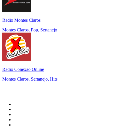
Radio Montes Claros
Montes Claros, Pop, Sertanejo
Radio Conexão Online
Montes Claros, Sertanejo, Hits
Top 100 em
radio.net
1
.
RMC Info Talk Sport
2
.
Clubmix
3
.
NRJ DAVID GUETTA
4
.
Hot 108 Jamz
5
.
Radio Studio Souto - Sertanejo Universitário