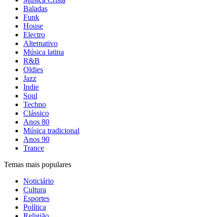
Baladas
Funk
House
Electro
Alternativo
Música latina
R&B
Oldies
Jazz
Indie
Soul
Techno
Clássico
Anos 80
Música tradicional
Anos 90
Trance
Temas mais populares
Noticiário
Cultura
Esportes
Política
Religião