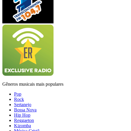
Gêneros musicais mais populares
Pop
Rock
Sertanejo
Bossa Nova
Hip Hop
Reggaeton
Kizomba
Música Cristã