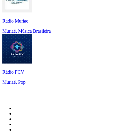
Radio Muriae
Muriaé, Música Brasileira
Rádio FCV
Muriaé, Pop
Top 100 em
radio.net
1
.
RMC Info Talk Sport
2
.
Clubmix
3
.
NRJ DAVID GUETTA
4
.
Hot 108 Jamz
5
.
Radio Studio Souto - Sertanejo Universitário